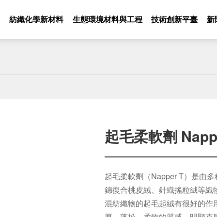
介
紡織化學新材料
生態環境材料與工程
技術創新平臺
新
起毛柔軟劑 Nappe
起毛柔軟劑（Napper T）是
錦復合桃皮絨、針織搖粒絨等織
混紡織物的起毛起絨有很好的作
厚、蓬松、柔軟的質感，明顯克