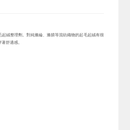
毛起絨整理劑。對純滌綸、滌腈等混紡織物的起毛起絨有很
穿著舒適感。