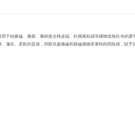
適用于純滌綸、滌腈、滌錦復合桃皮絨、針織搖粒絨等織物或無紡布的磨
厚、蓬松、柔軟的質感，明顯克服滌綸和腈綸織物穿著時的悶熱感，賦予