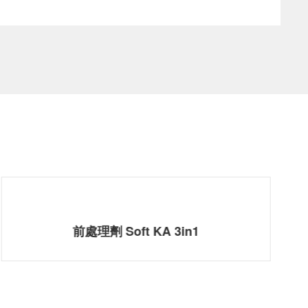
高效滲透劑 A35