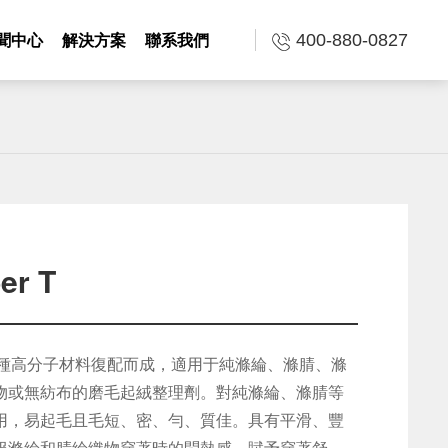
聞中心
解決方案
聯系我們
400-880-0827
r T
由多種高分子材料復配而成，適用于純滌綸、滌腈、滌
物或無紡布的磨毛起絨整理劑。對純滌綸、滌腈等
用，易起毛且毛短、密、勻、質佳。具有平滑、豐
服滌綸和腈綸織物穿著時的悶熱感，賦予穿著舒適