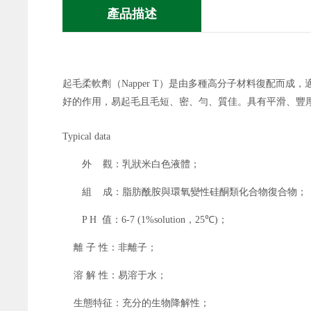
產品描述
起毛柔軟劑（
Napper T
）是由多種高分子材料復配而成，
好的作用，易起毛且毛短、密、勻、質佳。具有平滑、豐
Typical data
外
觀：乳狀米白色液體；
組
成：脂肪酰胺與環氧變性硅酮類化合物復合物；
P
H
值：
6
-
7
(
1%solution
，
25℃
)
；
離
子
性：非離子；
溶
解
性：易溶于水；
生態特征：充分的生物降解性；