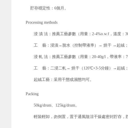
貯存穩定性
：
6
個月。
Processing methods
浸
漬
法：推薦工藝參數（用量：
2
-
4
%o.w.f，溫度：
3
工
藝：浸漬
→脫水（控制帶液率）→
烘干
→起絨
浸
軋
法：推薦工藝參數（用量：
2
0
-
40g/l
，帶液率：
工
藝：二浸二軋
→ 烘干（120℃×3-5分鐘）→起絨
起絨工藝：采用干態或濕態均可。
Packing
50
kg/drum
、
125kg/dru
m
。
輕裝輕卸，勿倒置，置于通風陰涼干燥處密封貯存，