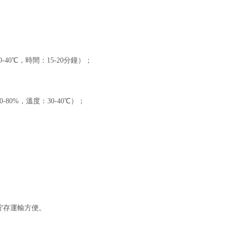
0
-40℃，時間：15-20分鐘）；
；
70-80%，溫度：
30
-40℃）；
；
貯存運輸方便。